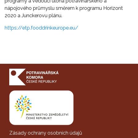
programy a vedoucí úloha potravinářského a
nápojového průmyslu směrem k programu Horizont
2020 a Junckerovu plánu.
https://etp.fooddrinkeurope.eu/
Zásady ochrany osobních údajů