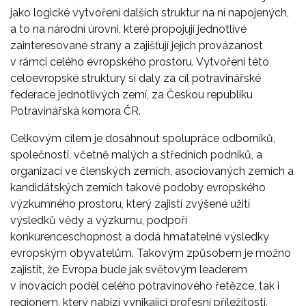
jako logické vytvoření dalších struktur na ní napojených,
a to na národní úrovni, které propojují jednotlivé
zainteresované strany a zajišťují jejich provázanost
v rámci celého evropského prostoru. Vytvoření této
celoevropské struktury si daly za cíl potravinářské
federace jednotlivých zemí, za Českou republiku
Potravinářská komora ČR.
Celkovým cílem je dosáhnout spolupráce odborníků,
společností, včetně malých a středních podniků, a
organizací ve členských zemích, asociovaných zemích a
kandidátských zemích takové podoby evropského
výzkumného prostoru, který zajistí zvýšené užití
výsledků vědy a výzkumu, podpoří
konkurenceschopnost a dodá hmatatelné výsledky
evropským obyvatelům. Takovým způsobem je možno
zajistit, že Evropa bude jak světovým leaderem
v inovacích podél celého potravinového řetězce, tak i
regionem, který nabízí vynikající profesní příležitosti,