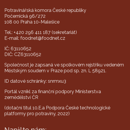
Potravinářská komora České republiky
Počernická 96/272
108 00 Praha 10-Malešice
Tel.: +420 296 411 187 (sekretariát)
E-mail: foodnet@foodnet.cz
IČ: 63110652
DIČ: CZ63110652
Společnost je zapsaná ve spolkovém rejstříku vedeném
Městským soudem v Praze pod sp. zn. L 58921.
ID datové schránky: snrmxu3
Portál vznikl za finanční podpory Ministerstva
zemědělství ČR
(dotační titul 10.E.a Podpora České technologické
platformy pro potraviny, 2022)
Napište nám: