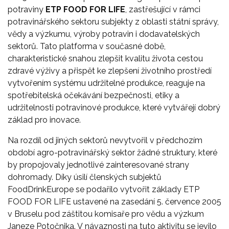
potraviny
ETP FOOD FOR LIFE
, zastřešující v rámci
potravinářského sektoru subjekty z oblasti státní správy,
vědy a výzkumu, výroby potravin i dodavatelských
sektorů. Tato platforma v současné době,
charakteristické snahou zlepšit kvalitu života cestou
zdravé výživy a přispět ke zlepšení životního prostředí
vytvořením systému udržitelné produkce, reaguje na
spotřebitelská očekávání bezpečnosti, etiky a
udržitelnosti potravinové produkce, které vytvářejí dobrý
základ pro inovace.
Na rozdíl od jiných sektorů nevytvořil v předchozím
období agro-potravinářský sektor žádné struktury, které
by propojovaly jednotlivé zainteresované strany
dohromady. Díky úsilí členských subjektů
FoodDrinkEurope se podařilo vytvořit základy ETP
FOOD FOR LIFE ustavené na zasedání 5. července 2005
v Bruselu pod záštitou komisaře pro vědu a výzkum
Janeze Potočnika. V návaznosti na tuto aktivitu se jevilo