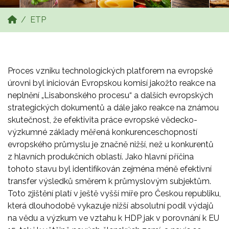
ETP
Proces vzniku technologických platforem na evropské
úrovni byl iniciován Evropskou komisí jakožto reakce na
neplnění „Lisabonského procesu“ a dalších evropských
strategických dokumentů a dále jako reakce na známou
skutečnost, že efektivita práce evropské vědecko-
výzkumné základy měřená konkurenceschopností
evropského průmyslu je značně nižší, než u konkurentů
z hlavních produkčních oblastí. Jako hlavní příčina
tohoto stavu byl identifikován zejména méně efektivní
transfer výsledků směrem k průmyslovým subjektům.
Toto zjištění platí v ještě vyšší míře pro Českou republiku,
která dlouhodobě vykazuje nižší absolutní podíl výdajů
na vědu a výzkum ve vztahu k HDP jak v porovnání k EU