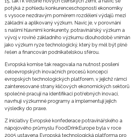
15, tak i k většině nových členských zemí, a navíc se
potýká z pohledu konkurenceschopnosti ekonomiky
s vysoce nezdravým poměrem rozdělení výdajů mezi
základní a aplikovaný výzkum. Navíc je, v porovnání
s našimi hlavními konkurenty, potravinářský výzkum a
vývoj v rovině základního výzkumu dlouhodobě vnímán
jako výzkum ryze technologický, který by měl být plně
řešen a financován podnikatelskou sférou.
Evropská komise tak reagovala na nutnost posílení
celoevropských inovačních procesů koncepcí
evropských technologických platforem, v jejichž rámci
zainteresované strany klíčových ekonomických sektorů
společně pracují na identifikaci potřebných inovací,
navrhují výzkumné programy a implementují jejich
výsledky do praxe.
Z iniciativy Evropské konfederace potravinářského a
nápojového průmyslu FoodDrinkEurope byla v roce
2005 ustavena Evropská technologická platforma pro