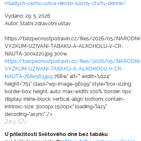
mladych-cechu-uziva-nikotin-kazdy-ctvrty-denne/
Vydáno: 29. 5. 2026
Autor: Státní zdravotní ústav
https://bezpecnostpotravin.cz/files/2026/05/NARODNI
VYZKUM-UZIVANI-TABAKU-A-ALKOHOLU-V-CR-
NAUTA-300x220.jpg 300w,
https://bezpecnostpotravin.cz/files/2026/05/NARODNI
VYZKUM-UZIVANI-TABAKU-A-ALKOHOLU-V-CR-
NAUTA-768x563.jpg
768w" alt="" width="1024"
height="751" class="wp-image-96199" style="box-sizing:
border-box; height: auto; max-width: 100%; border: 0px;
display: inline-block; vertical-align: bottom; contain-
intrinsic-size: 3000px 1500px;" loading="lazy"
decoding="async" />
Zdroj: SZÚ
U příležitosti Světového dne bez tabáku