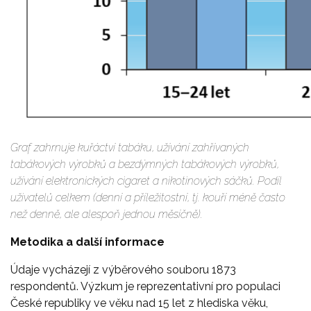
Graf zahrnuje kuřáctví tabáku, užívání zahřívaných
tabákových výrobků a bezdýmných tabákových výrobků,
užívání elektronických cigaret a nikotinových sáčků. Podíl
uživatelů celkem (denní a příležitostní, tj. kouří méně často
než denně, ale alespoň jednou měsíčně).
Metodika a další informace
Údaje vycházejí z výběrového souboru 1873
respondentů. Výzkum je reprezentativní pro populaci
České republiky ve věku nad 15 let z hlediska věku,