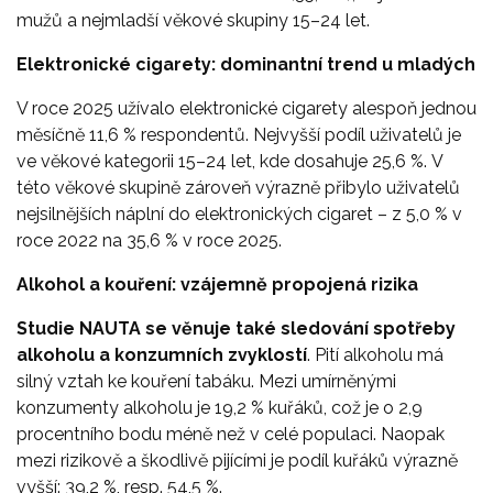
mužů a nejmladší věkové skupiny 15–24 let.
Elektronické cigarety: dominantní trend u mladých
V roce 2025 užívalo elektronické cigarety alespoň jednou
měsíčně 11,6 % respondentů. Nejvyšší podíl uživatelů je
ve věkové kategorii 15–24 let, kde dosahuje 25,6 %. V
této věkové skupině zároveň výrazně přibylo uživatelů
nejsilnějších náplní do elektronických cigaret – z 5,0 % v
roce 2022 na 35,6 % v roce 2025.
Alkohol a kouření: vzájemně propojená rizika
Studie NAUTA se věnuje také sledování spotřeby
alkoholu a konzumních zvyklostí
. Pití alkoholu má
silný vztah ke kouření tabáku. Mezi umírněnými
konzumenty alkoholu je 19,2 % kuřáků, což je o 2,9
procentního bodu méně než v celé populaci. Naopak
mezi rizikově a škodlivě pijícími je podíl kuřáků výrazně
vyšší: 39,2 %, resp. 54,5 %.