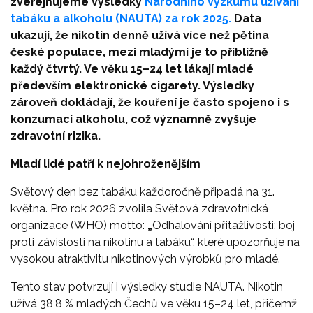
zveřejňujeme výsledky
Národního výzkumu užívání
tabáku a alkoholu (NAUTA) za rok 2025.
Data
ukazují, že nikotin denně užívá více než pětina
české populace, mezi mladými je to přibližně
každý čtvrtý. Ve věku 15–24 let lákají mladé
především elektronické cigarety. Výsledky
zároveň dokládají, že kouření je často spojeno i s
konzumací alkoholu, což významně zvyšuje
zdravotní rizika.
Mladí lidé patří k nejohroženějším
Světový den bez tabáku každoročně připadá na 31.
května. Pro rok 2026 zvolila Světová zdravotnická
organizace (WHO) motto:
„
Odhalování přitažlivosti: boj
proti závislosti na nikotinu a tabáku“, které upozorňuje na
vysokou atraktivitu nikotinových výrobků pro mladé.
Tento stav potvrzují i výsledky studie NAUTA. Nikotin
užívá 38,8 % mladých Čechů ve věku 15–24 let, přičemž