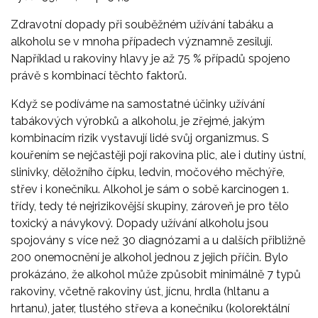
Zdravotní dopady při souběžném užívání tabáku a
alkoholu se v mnoha případech významně zesilují.
Například u rakoviny hlavy je až 75 % případů spojeno
právě s kombinací těchto faktorů.
Když se podíváme na samostatné účinky užívání
tabákových výrobků a alkoholu, je zřejmé, jakým
kombinacím rizik vystavují lidé svůj organizmus. S
kouřením se nejčastěji pojí rakovina plic, ale i dutiny ústní,
slinivky, děložního čípku, ledvin, močového měchýře,
střev i konečníku. Alkohol je sám o sobě karcinogen 1.
třídy, tedy té nejrizikovější skupiny, zároveň je pro tělo
toxický a návykový. Dopady užívání alkoholu jsou
spojovány s více než 30 diagnózami a u dalších přibližně
200 onemocnění je alkohol jednou z jejich příčin. Bylo
prokázáno, že alkohol může způsobit minimálně 7 typů
rakoviny, včetně rakoviny úst, jícnu, hrdla (hltanu a
hrtanu), jater, tlustého střeva a konečníku (kolorektální