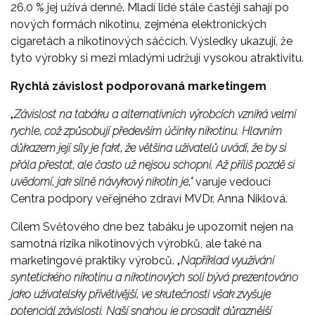
26,0 % jej užívá denně. Mladí lidé stále častěji sahají po
nových formách nikotinu, zejména elektronických
cigaretách a nikotinových sáčcích. Výsledky ukazují, že
tyto výrobky si mezi mladými udržují vysokou atraktivitu.
Rychlá závislost podporovaná marketingem
„Závislost na tabáku a alternativních výrobcích vzniká velmi
rychle, což způsobují především účinky nikotinu. Hlavním
důkazem její síly je fakt, že většina uživatelů uvádí, že by si
přála přestat, ale často už nejsou schopni. Až příliš pozdě si
uvědomí, jak silně návykový nikotin je,“
varuje vedoucí
Centra podpory veřejného zdraví MVDr. Anna Niklová.
Cílem Světového dne bez tabáku je upozornit nejen na
samotná rizika nikotinových výrobků, ale také na
marketingové praktiky výrobců.
„Například využívání
syntetického nikotinu a nikotinových solí bývá prezentováno
jako uživatelsky přívětivější, ve skutečnosti však zvyšuje
potenciál závislosti. Naší snahou je prosadit důraznější