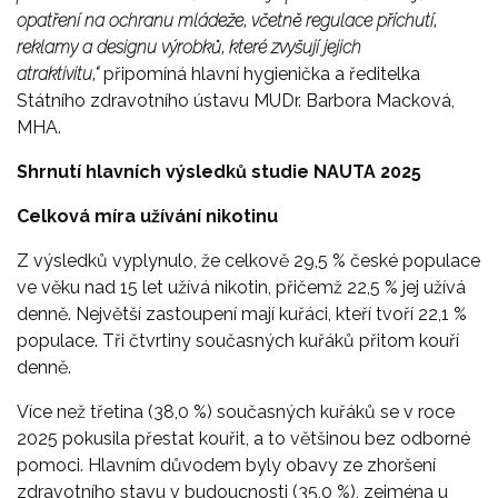
opatření na ochranu mládeže, včetně regulace příchutí,
reklamy a designu výrobků, které zvyšují jejich
atraktivitu,“
připomíná hlavní hygienička a ředitelka
Státního zdravotního ústavu MUDr. Barbora Macková,
MHA.
Shrnutí hlavních výsledků studie NAUTA 2025
Celková míra užívání nikotinu
Z výsledků vyplynulo, že celkově 29,5 % české populace
ve věku nad 15 let užívá nikotin, přičemž 22,5 % jej užívá
denně. Největší zastoupení mají kuřáci, kteří tvoří 22,1 %
populace. Tři čtvrtiny současných kuřáků přitom kouří
denně.
Více než třetina (38,0 %) současných kuřáků se v roce
2025 pokusila přestat kouřit, a to většinou bez odborné
pomoci. Hlavním důvodem byly obavy ze zhoršení
zdravotního stavu v budoucnosti (35,0 %), zejména u