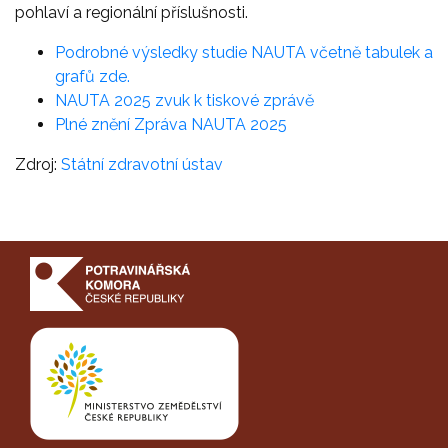
pohlaví a regionální příslušnosti.
Podrobné výsledky studie NAUTA včetně tabulek a
grafů zde.
NAUTA 2025 zvuk k tiskové zprávě
Plné znění Zpráva NAUTA 2025
Zdroj:
Státní zdravotní ústav