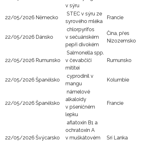
v sýru
STEC v sýru ze
22/05/2026
Německo
Francie
syrového mléka
chlorpyrifos
Čína, přes
22/05/2026
Dánsko
v sečuánském
Nizozemsko
pepři divokém
Salmonella spp.
22/05/2026
Rumunsko
v čevabčiči
Rumunsko
mititei
cyprodinil v
22/05/2026
Španělsko
Kolumbie
mangu
námelové
alkaloidy
22/05/2026
Španělsko
Francie
v pšeničném
lepku
aflatoxin B1 a
ochratoxin A
22/05/2026
Švýcarsko
v muškátovém
Srí Lanka