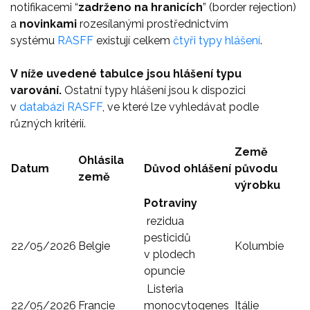
notifikacemi “
zadrženo na hranicích
” (border rejection)
a
novinkami
rozesílanými prostřednictvím
systému
RASFF
existují celkem
čtyři typy hlášení
.
V níže uvedené tabulce jsou hlášení typu
varování.
Ostatní typy hlášení jsou k dispozici
v
databázi RASFF
, ve které lze vyhledávat podle
různých kritérií.
Země
Ohlásila
Datum
Důvod ohlášení
původu
země
výrobku
Potraviny
rezidua
pesticidů
22/05/2026
Belgie
Kolumbie
v plodech
opuncie
Listeria
22/05/2026
Francie
monocytogenes
Itálie