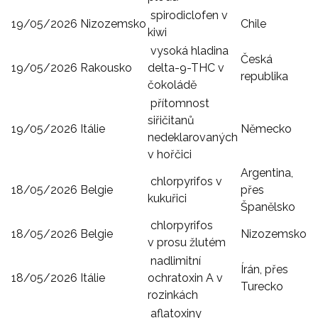
spirodiclofen v
19/05/2026
Nizozemsko
Chile
kiwi
vysoká hladina
Česká
19/05/2026
Rakousko
delta-9-THC v
republika
čokoládě
přítomnost
siřičitanů
19/05/2026
Itálie
Německo
nedeklarovaných
v hořčici
Argentina,
chlorpyrifos v
18/05/2026
Belgie
přes
kukuřici
Španělsko
chlorpyrifos
18/05/2026
Belgie
Nizozemsko
v prosu žlutém
nadlimitní
Írán, přes
18/05/2026
Itálie
ochratoxin A v
Turecko
rozinkách
aflatoxiny