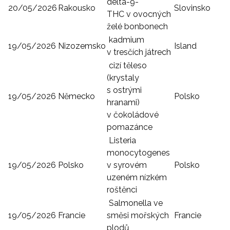
delta-9-
20/05/2026
Rakousko
Slovinsko
THC v ovocných
želé bonbonech
kadmium
19/05/2026
Nizozemsko
Island
v tresčích játrech
cizí těleso
(krystaly
s ostrými
19/05/2026
Německo
Polsko
hranami)
v čokoládové
pomazánce
Listeria
monocytogenes
19/05/2026
Polsko
v syrovém
Polsko
uzeném nízkém
roštěnci
Salmonella ve
19/05/2026
Francie
směsi mořských
Francie
plodů