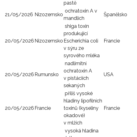
pastě
ochratoxin A v
21/05/2026
Nizozemsko
Španělsko
mandlích
shiga toxin
produkující
20/05/2026
Nizozemsko
Escherichia coli
Francie
v sýru ze
syrového mléka
nadlimitní
ochratoxin A
20/05/2026
Rumunsko
USA
v pistáciích
sekaných
příliš vysoké
hladiny lipofilních
20/05/2026
Francie
toxinů (kyseliny
Francie
okadové)
v mlžích
vysoká hladina