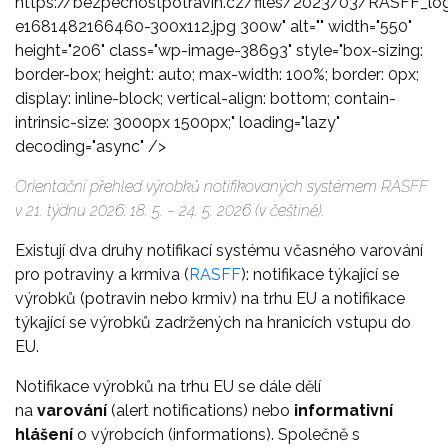
https://bezpecnostpotravin.cz/files/2023/03/RASFF_lo
e1681482166460-300x112.jpg 300w" alt="" width="550"
height="206" class="wp-image-38693" style="box-sizing:
border-box; height: auto; max-width: 100%; border: 0px;
display: inline-block; vertical-align: bottom; contain-
intrinsic-size: 3000px 1500px;" loading="lazy"
decoding="async" />
Orientační přehled výrobků notifikovaných systémem RASFF
v 21. týdnu 2026: 18. 5. – 24. 5. 2026 (v češtině).
Existují dva druhy notifikací systému včasného varování
pro potraviny a krmiva (
RASFF
): notifikace týkající se
výrobků (potravin nebo krmiv) na trhu EU a notifikace
týkající se výrobků zadržených na hranicích vstupu do
EU.
Notifikace výrobků na trhu EU se dále dělí
na
varování
(alert notifications) nebo
informativní
hlášení
o výrobcích (informations). Společně s