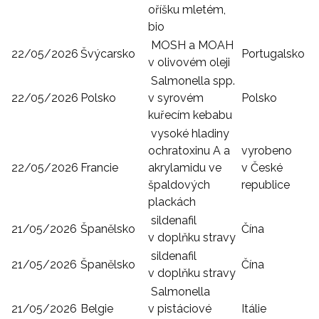
oříšku mletém,
bio
MOSH a MOAH
22/05/2026
Švýcarsko
Portugalsko
v olivovém oleji
Salmonella spp.
22/05/2026
Polsko
v syrovém
Polsko
kuřecím kebabu
vysoké hladiny
ochratoxinu A a
vyrobeno
22/05/2026
Francie
akrylamidu ve
v České
špaldových
republice
plackách
sildenafil
21/05/2026
Španělsko
Čína
v doplňku stravy
sildenafil
21/05/2026
Španělsko
Čína
v doplňku stravy
Salmonella
21/05/2026
Belgie
v pistáciové
Itálie