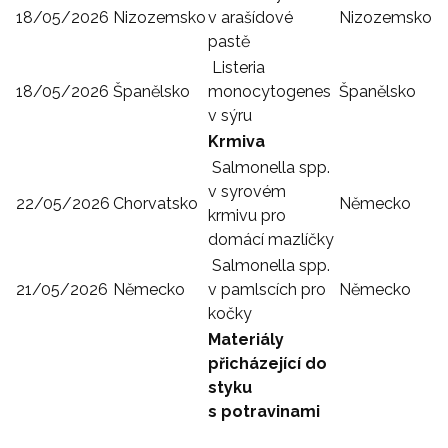
18/05/2026
Nizozemsko
v arašídové
Nizozemsko
pastě
Listeria
18/05/2026
Španělsko
monocytogenes
Španělsko
v sýru
Krmiva
Salmonella spp.
v syrovém
22/05/2026
Chorvatsko
Německo
krmivu pro
domácí mazlíčky
Salmonella spp.
21/05/2026
Německo
v pamlscích pro
Německo
kočky
Materiály
přicházející do
styku
s potravinami