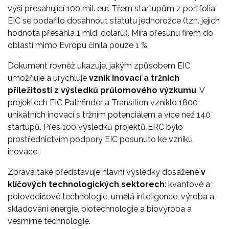
výši přesahující 100 mil. eur. Třem startupům z portfolia
EIC se podařilo dosáhnout statutu jednorožce (tzn. jejich
hodnota přesáhla 1 mld. dolarů). Míra přesunu firem do
oblastí mimo Evropu činila pouze 1 %.
Dokument rovněž ukazuje, jakým způsobem EIC
umožňuje a urychluje
vznik inovací a tržních
příležitostí z výsledků průlomového výzkumu
. V
projektech EIC Pathfinder a Transition vzniklo 1800
unikátních inovací s tržním potenciálem a více než 140
startupů. Přes 100 výsledků projektů ERC bylo
prostřednictvím podpory EIC posunuto ke vzniku
inovace.
Zpráva také představuje hlavní výsledky dosažené
v
klíčových technologických sektorech
: kvantové a
polovodičové technologie, umělá inteligence, výroba a
skladování energie, biotechnologie a biovýroba a
vesmírné technologie.