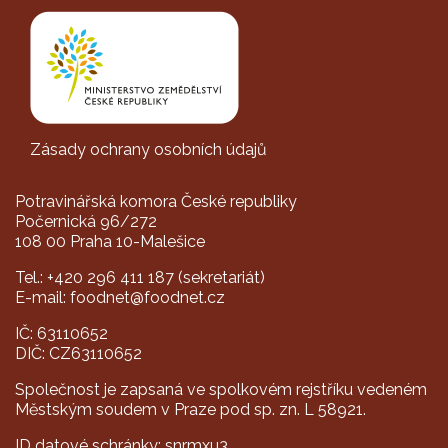
Zásady ochrany osobních údajů
Potravinářská komora České republiky
Počernická 96/272
108 00 Praha 10-Malešice
Tel.: +420 296 411 187 (sekretariát)
E-mail: foodnet@foodnet.cz
IČ: 63110652
DIČ: CZ63110652
Společnost je zapsaná ve spolkovém rejstříku vedeném
Městským soudem v Praze pod sp. zn. L 58921.
ID datové schránky: snrmxu3