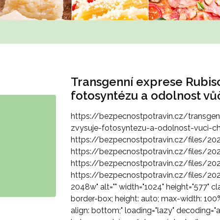
Transgenní exprese Rubisc
fotosyntézu a odolnost vů
https://bezpecnostpotravin.cz/transgenn
zvysuje-fotosyntezu-a-odolnost-vuci-ch
https://bezpecnostpotravin.cz/files/20
https://bezpecnostpotravin.cz/files/20
https://bezpecnostpotravin.cz/files/20
https://bezpecnostpotravin.cz/files/20
2048w" alt="" width="1024" height="577" c
border-box; height: auto; max-width: 100%; 
align: bottom;" loading="lazy" decoding="