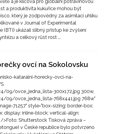
větě a je klíčová pro globální potravinovou
růst a produktivita kukuřice mohou být
o, který je zodpovědný za asimilaci uhlíku
likované v Journal of Experimental
(BTI) ukázali slibný přístup ke zvýšení
ntézu a celkový růst rost ...
orečky ovcí na Sokolovsku
nisko-kataralni-horecky-ovci-na-
VS
24/09/ovce_jedna_lista-300x172.jpg 300w,
24/09/ovce_jedna_lista-768x441.jpg 768w"
image-71257" style="box-sizing: border-box;
 display: inline-block; vertical-align:
 />Foto: Shutterstock Tisková zpráva –
uetongue) v České republice bylo potvrzeno