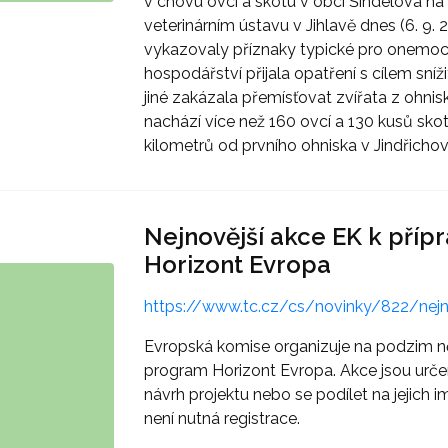
v chovu ovcí a skotu v obci Šindelová na
veterinárním ústavu v Jihlavě dnes (6. 9. 
vykazovaly příznaky typické pro onemocně
hospodářství přijala opatření s cílem sníž
jiné zakázala přemísťovat zvířata z ohnis
nachází více než 160 ovcí a 130 kusů sko
kilometrů od prvního ohniska v Jindřichovic
Nejnovější akce EK k přípr
Horizont Evropa
https://www.tc.cz/cs/novinky/822/nejnov
Evropská komise organizuje na podzim ně
program Horizont Evropa. Akce jsou určen
návrh projektu nebo se podílet na jejich
není nutná registrace.