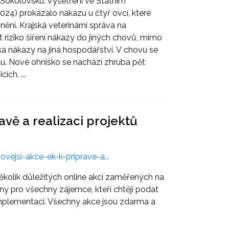
 Sokolovsku. Vyšetření ve Státním
2024) prokázalo nákazu u čtyř ovcí, které
ní. Krajská veterinární správa na
it riziko šíření nákazy do jiných chovů, mimo
ka nákazy na jiná hospodářství. V chovu se
tu. Nové ohnisko se nachází zhruba pět
ích. ...
avě a realizaci projektů
ejsi-akce-ek-k-priprave-a...
kolik důležitých online akcí zaměřených na
y pro všechny zájemce, kteří chtějí podat
 implementaci. Všechny akce jsou zdarma a