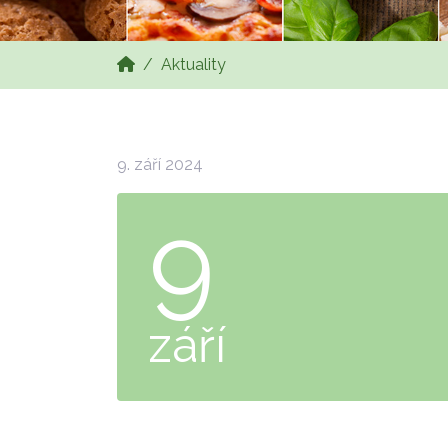
Aktuality
9. září 2024
9
září