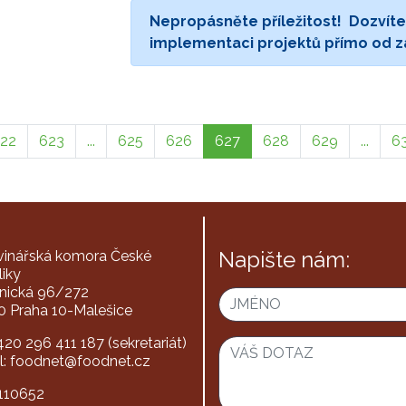
Nepropásněte příležitost! Dozvíte
implementaci projektů přímo od 
22
623
...
625
626
627
628
629
...
6
Napište nám:
vinářská komora České
liky
nická 96/272
0 Praha 10-Malešice
+420 296 411 187 (sekretariát)
l: foodnet@foodnet.cz
3110652