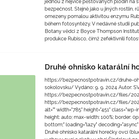
jednou z nejvíce pěstovaných plodin na s
bezpečnost. Stejně jako u jiných rostlin, 
omezeny pomalou aktivitou enzymu Rubisc
během fotosyntézy. V nedávné studii pub
Botany vědci z Boyce Thompson Institute 
produkce Rubisco, čímž zefektivnili fotosy
Druhé ohnisko katarální h
https://bezpecnostpotravin.cz/druhe-oh
sokolovsku/ Vydáno: 9. 9. 2024 Autor: S
https://bezpecnostpotravin.cz/files/20
https://bezpecnostpotravin.cz/files/20
alt="" width="785" height="451" class="wp-
height: auto; max-width: 100%; border: 0px;
bottom;" loading="lazy" decoding="async"
Druhé ohnisko katarální horečky ovcí (bl