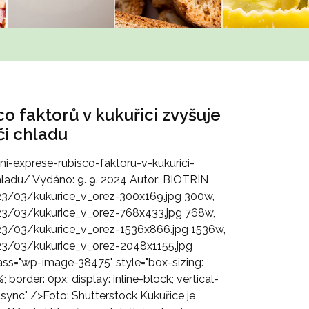
o faktorů v kukuřici zvyšuje
či chladu
i-exprese-rubisco-faktoru-v-kukurici-
ladu/ Vydáno: 9. 9. 2024 Autor: BIOTRIN
23/03/kukurice_v_orez-300x169.jpg 300w,
23/03/kukurice_v_orez-768x433.jpg 768w,
23/03/kukurice_v_orez-1536x866.jpg 1536w,
23/03/kukurice_v_orez-2048x1155.jpg
lass="wp-image-38475" style="box-sizing:
border: 0px; display: inline-block; vertical-
async" />Foto: Shutterstock Kukuřice je