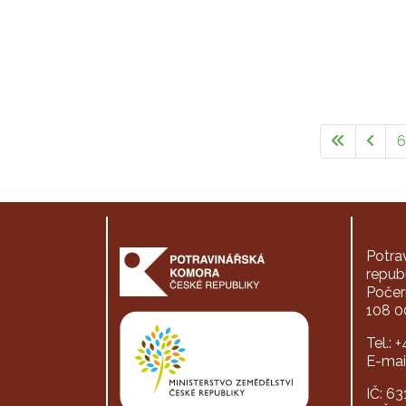
6
Potra
repub
Počer
108 0
Tel.: 
E-mai
IČ: 6