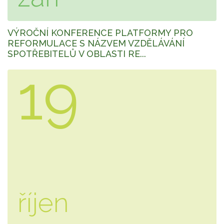
VÝROČNÍ KONFERENCE PLATFORMY PRO
REFORMULACE S NÁZVEM VZDĚLÁVÁNÍ
SPOTŘEBITELŮ V OBLASTI RE...
19
říjen