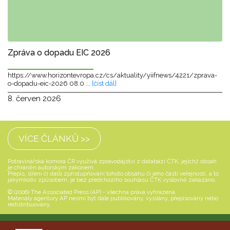
Zpráva o dopadu EIC 2026
https://www.horizontevropa.cz/cs/aktuality/yiifnews/4221/zprava-
o-dopadu-eic-2026 08.0 ...
[číst dál]
8. červen 2026
VÍCE ČLÁNKŮ >>
Potravinářská komora ČR využívá zpravodajství z databází ČTK, jejichž obsah
je chráněn autorským zákonem.
Přepis, šíření či další zpřístupňování tohoto obsahu či jeho části veřejnosti, a to
jakýmkoliv způsobem, je bez předchozího souhlasu ČTK výslovně zakázáno.
© (2006) The Associated Press (AP) - všechna práva vyhrazena.
Materiály agentury AP nesmí být dále publikovány, vysílány, přepisovány nebo
redistribuovány.