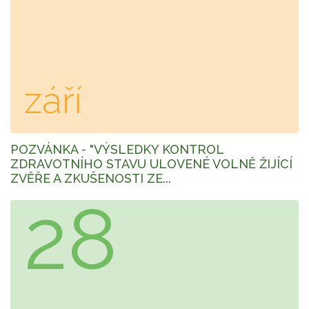
září
POZVÁNKA - "VÝSLEDKY KONTROL
ZDRAVOTNÍHO STAVU ULOVENÉ VOLNĚ ŽIJÍCÍ
ZVĚŘE A ZKUŠENOSTI ZE...
28