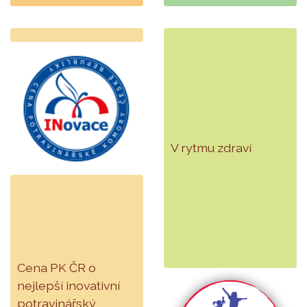
V rytmu zdraví
Cena PK ČR o
nejlepší inovativní
potravinářský