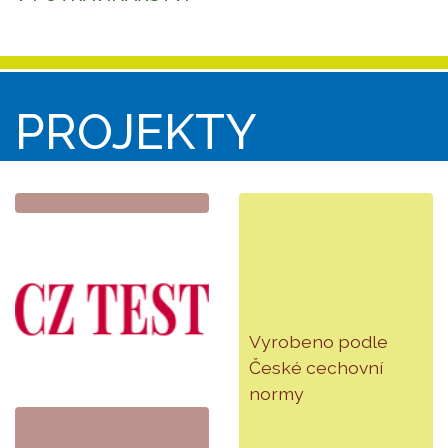
PROJEKTY
Vyrobeno podle
České cechovní
normy